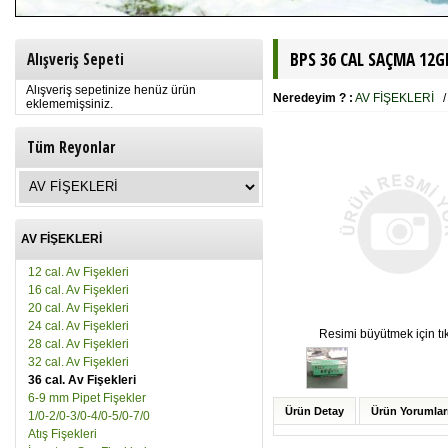
BPS 36 CAL SAÇMA 12GR
Alışveriş Sepeti
Alışveriş sepetinize henüz ürün
Neredeyim ? :
AV FİŞEKLERİ
eklememişsiniz.
Tüm Reyonlar
AV FİŞEKLERİ
12 cal. Av Fişekleri
16 cal. Av Fişekleri
20 cal. Av Fişekleri
24 cal. Av Fişekleri
Resimi büyütmek için tık
28 cal. Av Fişekleri
32 cal. Av Fişekleri
36 cal. Av Fişekleri
6-9 mm Pipet Fişekler
Ürün Detay
Ürün Yorumlar
1/0-2/0-3/0-4/0-5/0-7/0
Atış Fişekleri