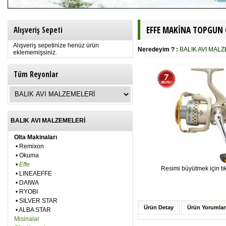
EFFE MAKİNA TOPGUN Ö
Alışveriş Sepeti
Alışveriş sepetinize henüz ürün
Neredeyim ? :
BALIK AVI MAL
eklememişsiniz.
Tüm Reyonlar
BALIK AVI MALZEMELERİ
Olta Makinaları
•
Remixon
•
Okuma
•
Effe
Resimi büyütmek için tık
•
LINEAEFFE
•
DAIWA
•
RYOBI
•
SILVER STAR
Ürün Detay
Ürün Yorumlar
•
ALBA STAR
Misinalar