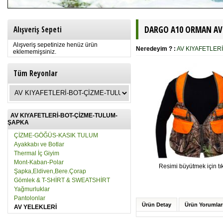
DARGO A10 ORMAN AV YE
Alışveriş Sepeti
Alışveriş sepetinize henüz ürün
Neredeyim ? :
AV KIYAFETLER
eklememişsiniz.
Tüm Reyonlar
AV KIYAFETLERİ-BOT-ÇİZME-TULUM-
ŞAPKA
ÇİZME-GÖĞÜS-KASIK TULUM
Ayakkabı ve Botlar
Thermal İç Giyim
Mont-Kaban-Polar
Resimi büyütmek için tık
Şapka,Eldiven,Bere.Çorap
Gömlek & T-SHİRT & SWEATSHİRT
Yağmurluklar
Pantolonlar
Ürün Detay
Ürün Yorumlar
AV YELEKLERİ