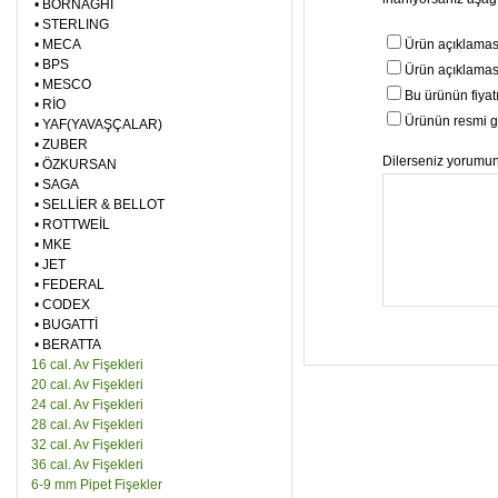
•
BORNAGHI
•
STERLING
•
MECA
Ürün açıklaması
•
BPS
Ürün açıklaması
•
MESCO
Bu ürünün fiyat
•
RİO
Ürünün resmi gö
•
YAF(YAVAŞÇALAR)
•
ZUBER
Dilerseniz yorumunu
•
ÖZKURSAN
•
SAGA
•
SELLİER & BELLOT
•
ROTTWEİL
•
MKE
•
JET
•
FEDERAL
•
CODEX
•
BUGATTİ
•
BERATTA
16 cal. Av Fişekleri
20 cal. Av Fişekleri
24 cal. Av Fişekleri
28 cal. Av Fişekleri
32 cal. Av Fişekleri
36 cal. Av Fişekleri
6-9 mm Pipet Fişekler