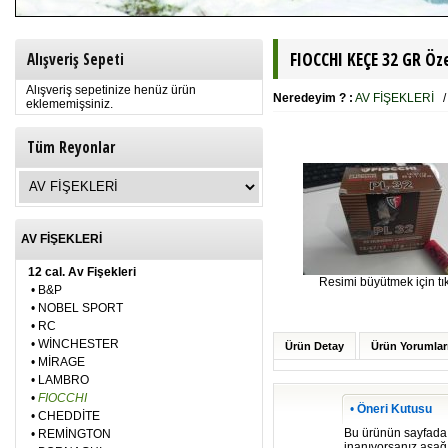
FIOCCHI KEÇE 32 GR Özel
Alışveriş Sepeti
Alışveriş sepetinize henüz ürün
Neredeyim ? :
AV FİŞEKLERİ
eklememişsiniz.
Tüm Reyonlar
AV FİŞEKLERİ
12 cal. Av Fişekleri
Resimi büyütmek için tık
•
B&P
•
NOBEL SPORT
•
RC
•
WİNCHESTER
Ürün Detay
Ürün Yorumlar
•
MİRAGE
•
LAMBRO
•
FIOCCHI
•
Öneri Kutusu
•
CHEDDİTE
Bu ürünün sayfada be
•
REMİNGTON
inanıyorsanız aşağıd