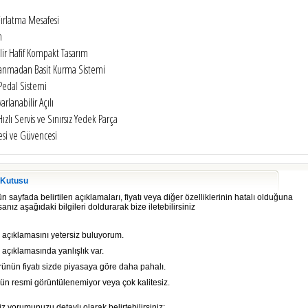
ırlatma Mesafesi
m
lir Hafif Kompakt Tasarım
lanmadan Basit Kurma Sistemi
Pedal Sistemi
arlanabilir Açılı
Hızlı Servis ve Sınırsız Yedek Parça
si ve Güvencesi
 Kutusu
 sayfada belirtilen açıklamaları, fiyatı veya diğer özelliklerinin hatalı olduğuna
anız aşağıdaki bilgileri doldurarak bize iletebilirsiniz
 açıklamasını yetersiz buluyorum.
açıklamasında yanlışlık var.
rünün fiyatı sizde piyasaya göre daha pahalı.
ün resmi görüntülenemiyor veya çok kalitesiz.
z yorumunuzu detaylı olarak belirtebilirsiniz;