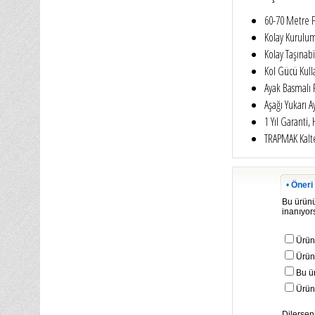
60-70 Metre F
Kolay Kurulu
Kolay Taşınabi
Kol Gücü Kul
Ayak Basmalı 
Aşağı Yukarı Ay
1 Yıl Garanti, 
TRAPMAK Kalte
•
Öneri
Bu ürünün
inanıyors
Ürün
Ürün 
Bu ü
Ürün
Dilerseni