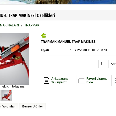
EL TRAP MAKİNESİ Özellikleri
 MAKİNALARI
/
TRAPMAK
TRAPMAK MANUEL TRAP MAKİNESİ
Fiyatı
:
7.250,00 TL
KDV Dahil
Ade
Arkadaşına
Favori Listene
Tavsiye Et
Ekle
ek için tıklayınız.
n Yorumları
Benzer Ürünler