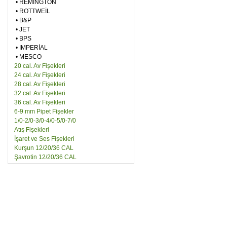
•
REMİNGTON
•
ROTTWEİL
•
B&P
•
JET
•
BPS
•
IMPERİAL
•
MESCO
20 cal. Av Fişekleri
24 cal. Av Fişekleri
28 cal. Av Fişekleri
32 cal. Av Fişekleri
36 cal. Av Fişekleri
6-9 mm Pipet Fişekler
1/0-2/0-3/0-4/0-5/0-7/0
Atış Fişekleri
İşaret ve Ses Fişekleri
Kurşun 12/20/36 CAL
Şavrotin 12/20/36 CAL