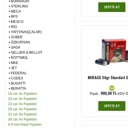
•
BORNAGHI
•
STERLING
•
MECA
•
BPS
•
MESCO
•
RİO
•
YAF(YAVAŞÇALAR)
•
ZUBER
•
ÖZKURSAN
•
SAGA
•
SELLİER & BELLOT
•
ROTTWEİL
•
MKE
•
JET
•
FEDERAL
MIRAGE 34gr Standart
•
CODEX
•
BUGATTİ
•
BERATTA
900,00 TL
16 cal. Av Fişekleri
Fiyatı :
KDV D
20 cal. Av Fişekleri
24 cal. Av Fişekleri
28 cal. Av Fişekleri
32 cal. Av Fişekleri
36 cal. Av Fişekleri
6-9 mm Pipet Fişekler