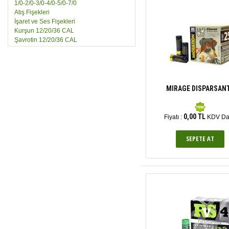
1/0-2/0-3/0-4/0-5/0-7/0
Atış Fişekleri
İşaret ve Ses Fişekleri
Kurşun 12/20/36 CAL
Şavrotin 12/20/36 CAL
MIRAGE DISPARSAN
0,00 TL
Fiyatı :
KDV Da