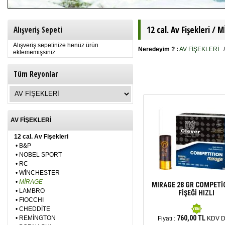
12 cal. Av Fişekleri /
M
Alışveriş Sepeti
Alışveriş sepetinize henüz ürün
Neredeyim ? :
AV FİŞEKLERİ
eklememişsiniz.
Tüm Reyonlar
AV FİŞEKLERİ
12 cal. Av Fişekleri
•
B&P
•
NOBEL SPORT
•
RC
•
WİNCHESTER
•
MİRAGE
MIRAGE 28 GR COMPETİ
•
LAMBRO
FİŞEĞİ HIZLI
•
FIOCCHI
•
CHEDDİTE
760,00 TL
•
REMİNGTON
Fiyatı :
KDV D