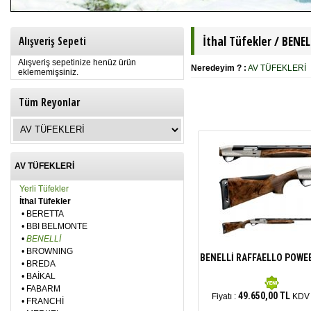
İthal Tüfekler /
BENEL
Alışveriş Sepeti
Alışveriş sepetinize henüz ürün
Neredeyim ? :
AV TÜFEKLERİ
eklememişsiniz.
Tüm Reyonlar
AV TÜFEKLERİ
Yerli Tüfekler
İthal Tüfekler
•
BERETTA
•
BBI BELMONTE
•
BENELLİ
•
BROWNING
BENELLİ RAFFAELLO POWE
•
BREDA
•
BAİKAL
•
FABARM
49.650,00 TL
Fiyatı :
KDV 
•
FRANCHİ