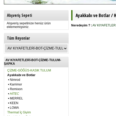
Ayakkabı ve Botlar /
H
Alışveriş Sepeti
Alışveriş sepetinize henüz ürün
Neredeyim ? :
AV KIYAFETLER
eklememişsiniz.
Tüm Reyonlar
AV KIYAFETLERİ-BOT-ÇİZME-TULUM-
ŞAPKA
ÇİZME-GÖĞÜS-KASIK TULUM
Ayakkabı ve Botlar
•
Nimrod
•
Karrimor
•
Remixon
•
HİTEC
•
MERREL
•
KEEN
•
LOWA
Thermal İç Giyim