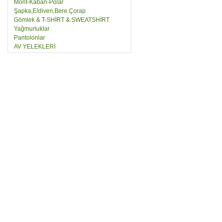
Mont-Kaban-Polar
Şapka,Eldiven,Bere.Çorap
Gömlek & T-SHİRT & SWEATSHİRT
Yağmurluklar
Pantolonlar
AV YELEKLERİ