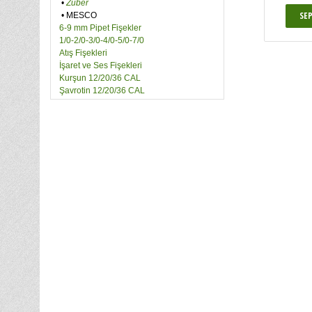
•
Zuber
•
MESCO
6-9 mm Pipet Fişekler
1/0-2/0-3/0-4/0-5/0-7/0
Atış Fişekleri
İşaret ve Ses Fişekleri
Kurşun 12/20/36 CAL
Şavrotin 12/20/36 CAL