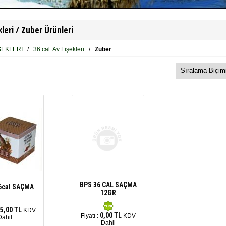
kleri /
Zuber Ürünleri
ŞEKLERİ
/
36 cal. Av Fişekleri
/
Zuber
BPS 36 CAL SAÇMA
6cal SAÇMA
12GR
5,00 TL
KDV
0,00 TL
Fiyatı :
KDV
Dahil
Dahil