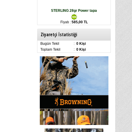
STERLING 28gr Power tapa
Fiyatı :
585,00 TL
Ziyaretçi İstatistiği
Bugün Tekil
:
0 Kişi
Toplam Tekil
:
0 Kişi