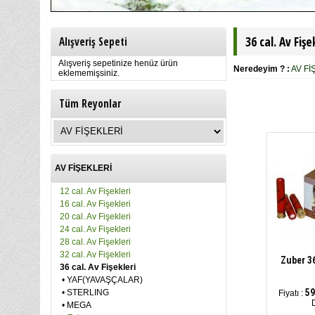
36 cal. Av Fişe
Alışveriş Sepeti
Alışveriş sepetinize henüz ürün
Neredeyim ? :
AV Fİ
eklememişsiniz.
Tüm Reyonlar
AV FİŞEKLERİ
12 cal. Av Fişekleri
16 cal. Av Fişekleri
20 cal. Av Fişekleri
24 cal. Av Fişekleri
28 cal. Av Fişekleri
32 cal. Av Fişekleri
Zuber 3
36 cal. Av Fişekleri
•
YAF(YAVAŞÇALAR)
59
•
STERLING
Fiyatı :
•
MEGA